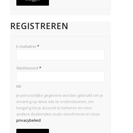
REGISTREREN
*
E-mailadres
*
Wachtwoord
Je persoonlijke gegevens worden gebruikt om je
ervaring op deze site te ondersteunen, om
toegang tot je account te beheren en voor
andere doeleinden zoals omschreven in onze
privacybeleid
.