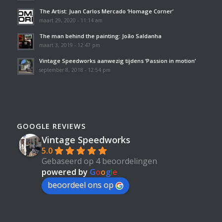
The Artist: Juan Carlos Mercado ‘Homage Corner’
maart 29, 2020 - 11:14 am
The man behind the painting: João Saldanha
maart 3, 2019 - 12:47 pm
Vintage Speedworks aanwezig tijdens ‘Passion in motion’
september 8, 2018 - 12:54 pm
GOOGLE REVIEWS
Vintage Speedworks
5.0
Gebaseerd op 4 beoordelingen
powered by
G
o
o
g
l
e
beoordeel ons op