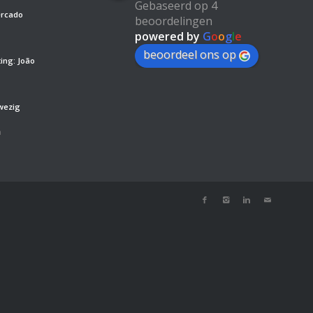
Gebaseerd op 4
ercado
beoordelingen
powered by
G
o
o
g
l
e
beoordeel ons op
ing: João
wezig
’
m