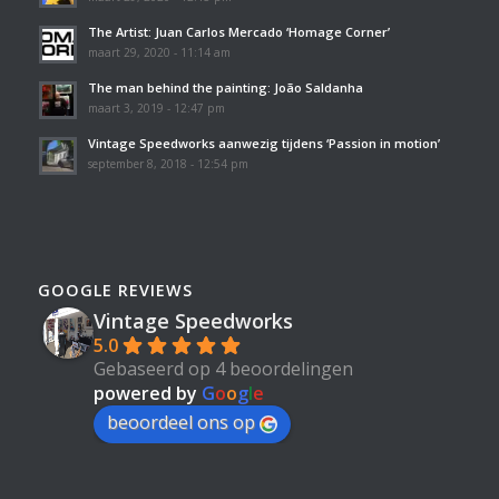
The Artist: Juan Carlos Mercado ‘Homage Corner’
maart 29, 2020 - 11:14 am
The man behind the painting: João Saldanha
maart 3, 2019 - 12:47 pm
Vintage Speedworks aanwezig tijdens ‘Passion in motion’
september 8, 2018 - 12:54 pm
GOOGLE REVIEWS
Vintage Speedworks
5.0
Gebaseerd op 4 beoordelingen
powered by
G
o
o
g
l
e
beoordeel ons op