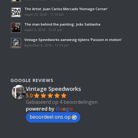
The Artist: Juan Carlos Mercado ‘Homage Corner’
maart 29, 2020 - 11:14 am
The man behind the painting: João Saldanha
maart 3, 2019 - 12:47 pm
Vintage Speedworks aanwezig tijdens ‘Passion in motion’
september 8, 2018 - 12:54 pm
GOOGLE REVIEWS
Vintage Speedworks
5.0
Gebaseerd op 4 beoordelingen
powered by
G
o
o
g
l
e
beoordeel ons op