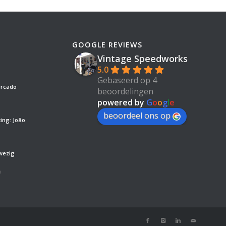
GOOGLE REVIEWS
Vintage Speedworks
5.0
Gebaseerd op 4
ercado
beoordelingen
powered by
G
o
o
g
l
e
beoordeel ons op
ing: João
wezig
’
m