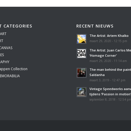
T CATEGORIES
RECENT NIEUWS
 ART
The Artist: Artem Khalko
RT
maart 29, 2020 - 12:15 pm
 CANVAS
The Artist: Juan Carlos M
ES
‘Homage Corner’
maart 29, 2020 - 11:14 am
APHY
appen Collection
The man behind the paint
Saldanha
EMORABILIA
maart 3, 2019 - 12:47 pm
Vintage Speedworks aan
tijdens ‘Passion in motion
september 8, 2018 - 12:54 p