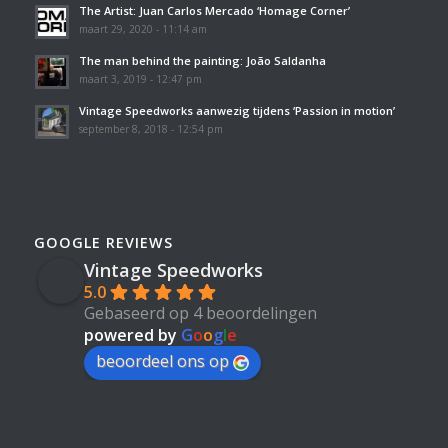
The Artist: Juan Carlos Mercado ‘Homage Corner’
maart 29, 2020 - 11:14 am
The man behind the painting: João Saldanha
maart 3, 2019 - 12:47 pm
Vintage Speedworks aanwezig tijdens ‘Passion in motion’
september 8, 2018 - 12:54 pm
GOOGLE REVIEWS
Vintage Speedworks
5.0
Gebaseerd op 4 beoordelingen
powered by
G
o
o
g
l
e
beoordeel ons op