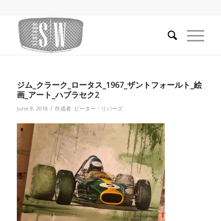
ジム_クラーク_ロータス_1967_ザントフォールト_絵
画_アート_ハブラセク2
/
June 8, 2018
作成者:
ピーター・リバーズ