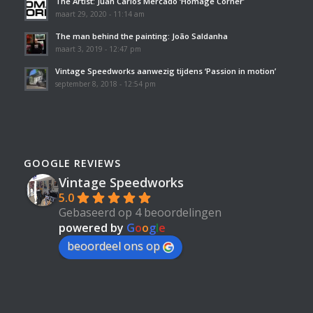
The Artist: Juan Carlos Mercado ‘Homage Corner’
maart 29, 2020 - 11:14 am
The man behind the painting: João Saldanha
maart 3, 2019 - 12:47 pm
Vintage Speedworks aanwezig tijdens ‘Passion in motion’
september 8, 2018 - 12:54 pm
GOOGLE REVIEWS
Vintage Speedworks
5.0
Gebaseerd op 4 beoordelingen
powered by
G
o
o
g
l
e
beoordeel ons op