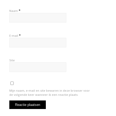
*
Naam
*
E-mail
Site
Mijn naam, e-mail en site bewaren in deze browser voor
de volgende keer wanneer ik een reactie plaats.