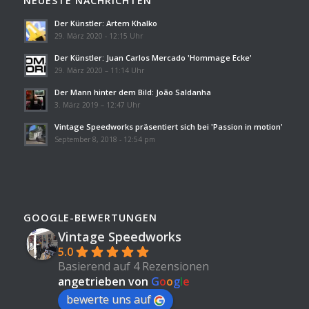
NEUESTE NACHRICHTEN
Der Künstler: Artem Khalko
29. März 2020 - 12:15 Uhr
Der Künstler: Juan Carlos Mercado 'Hommage Ecke'
29. März 2020 – 11:14 Uhr
Der Mann hinter dem Bild: João Saldanha
3. März 2019 – 12:47 Uhr
Vintage Speedworks präsentiert sich bei 'Passion in motion'
September 8, 2018 - 12:54 pm
GOOGLE-BEWERTUNGEN
Vintage Speedworks
5.0
Basierend auf 4 Rezensionen
angetrieben von
G
o
o
g
l
e
bewerte uns auf