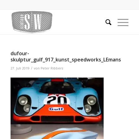
dufour-
skulptur_gulf_917_kunst_speedworks_LEmans
/
27. Juli 2019
von
Peter Ribbers