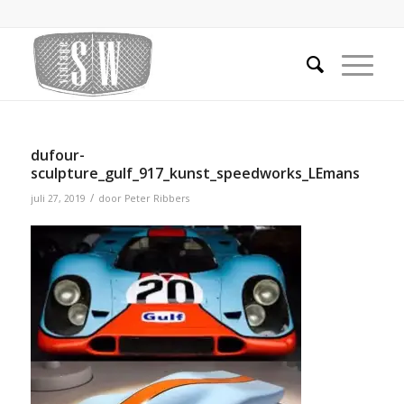
dufour-
sculpture_gulf_917_kunst_speedworks_LEmans
/
juli 27, 2019
door
Peter Ribbers