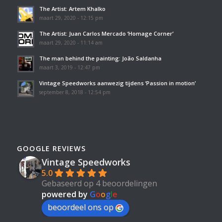
The Artist: Artem Khalko
maart 29, 2020 - 12:15 pm
The Artist: Juan Carlos Mercado ‘Homage Corner’
maart 29, 2020 - 11:14 am
The man behind the painting: João Saldanha
maart 3, 2019 - 12:47 pm
Vintage Speedworks aanwezig tijdens ‘Passion in motion’
september 8, 2018 - 12:54 pm
GOOGLE REVIEWS
Vintage Speedworks
5.0
Gebaseerd op 4 beoordelingen
powered by
G
o
o
g
l
e
beoordeel ons op