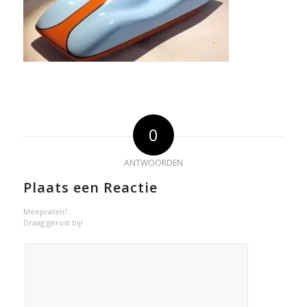
0
ANTWOORDEN
Plaats een Reactie
Meepraten?
Draag gerust bij!