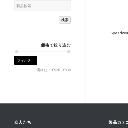
検索
Speedwo
価格で絞り込む
フィルター
価格だ：
€920
-
€930
友人たち
製品カテ