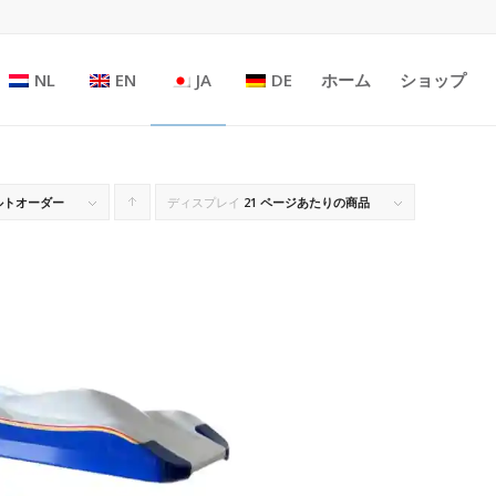
NL
EN
JA
DE
ホーム
ショップ
ルトオーダー
ディスプレイ
ク
21 ページあたりの商品
リッ
クす
ると
商品
が昇
順に
並び
ます