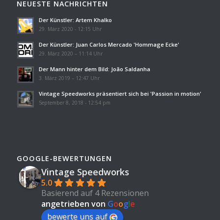
NEUESTE NACHRICHTEN
Der Künstler: Artem Khalko
29. März 2020 - 12:15 Uhr
Der Künstler: Juan Carlos Mercado 'Hommage Ecke'
29. März 2020 – 11:14 Uhr
Der Mann hinter dem Bild: João Saldanha
3. März 2019 – 12:47 Uhr
Vintage Speedworks präsentiert sich bei 'Passion in motion'
September 8, 2018 - 12:54 pm
GOOGLE-BEWERTUNGEN
Vintage Speedworks
5.0
Basierend auf 4 Rezensionen
angetrieben von
G
o
o
g
l
e
bewerte uns auf