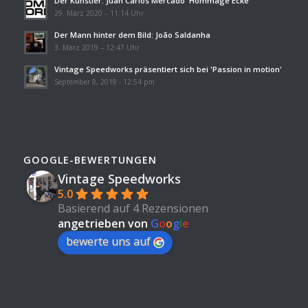
Der Künstler: Juan Carlos Mercado 'Hommage Ecke'
29. März 2020 – 11:14 Uhr
Der Mann hinter dem Bild: João Saldanha
3. März 2019 – 12:47 Uhr
Vintage Speedworks präsentiert sich bei 'Passion in motion'
September 8, 2018 - 12:54 pm
GOOGLE-BEWERTUNGEN
Vintage Speedworks
5.0
Basierend auf 4 Rezensionen
angetrieben von
G
o
o
g
l
e
bewerte uns auf