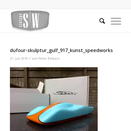
dufour-skulptur_gulf_917_kunst_speedworks
/
27. Juli 2019
von
Peter Ribbers