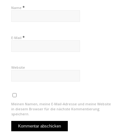
*
Name
*
E-Mail
Website
Meinen Namen, meine E-Mail-Adresse und meine Website
in diesem Browser für die nächste Kommentierung
speichern.