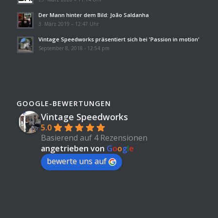
Der Mann hinter dem Bild: João Saldanha
3. März 2019 – 12:47 Uhr
Vintage Speedworks präsentiert sich bei 'Passion in motion'
September 8, 2018 - 12:54 pm
GOOGLE-BEWERTUNGEN
Vintage Speedworks
5.0
Basierend auf 4 Rezensionen
angetrieben von
G
o
o
g
l
e
bewerte uns auf