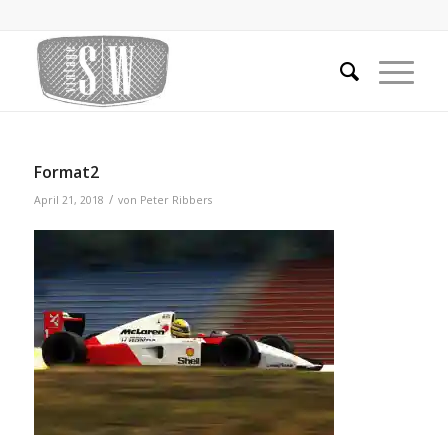
Format2
/
April 21, 2018
von
Peter Ribbers