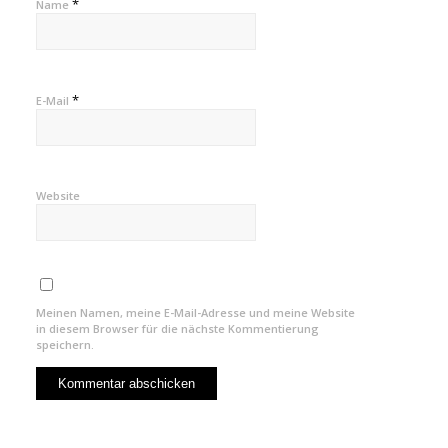
*
Name
*
E-Mail
Website
Meinen Namen, meine E-Mail-Adresse und meine Website
in diesem Browser für die nächste Kommentierung
speichern.