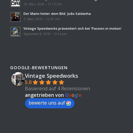
29. März 2020 – 11:14 Uhr
Der Mann hinter dem Bild: João Saldanha
3. März 2019 – 12:47 Uhr
Vintage Speedworks präsentiert sich bei 'Passion in motion'
September 8, 2018 - 12:54 pm
GOOGLE-BEWERTUNGEN
Vintage Speedworks
5.0
Basierend auf 4 Rezensionen
angetrieben von
G
o
o
g
l
e
bewerte uns auf