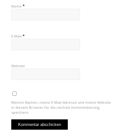
*
Name
*
E-Mail
Website
Meinen Namen, meine E-Mail-Adresse und meine Website
in diesem Browser für die nächste Kommentierung
speichern.