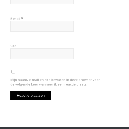
*
E-mail
Site
Mijn naam, e-mail en site bewaren in deze browser voor
de volgende keer wanneer ik een reactie plaats.