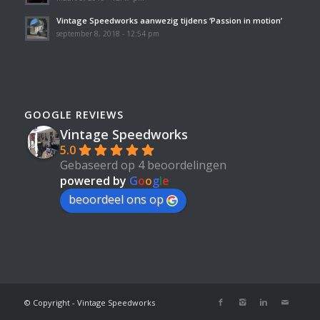
Vintage Speedworks aanwezig tijdens ‘Passion in motion’
september 8, 2018 - 12:54 pm
GOOGLE REVIEWS
Vintage Speedworks
5.0
Gebaseerd op 4 beoordelingen
powered by
G
o
o
g
l
e
beoordeel ons op
© Copyright - Vintage Speedworks