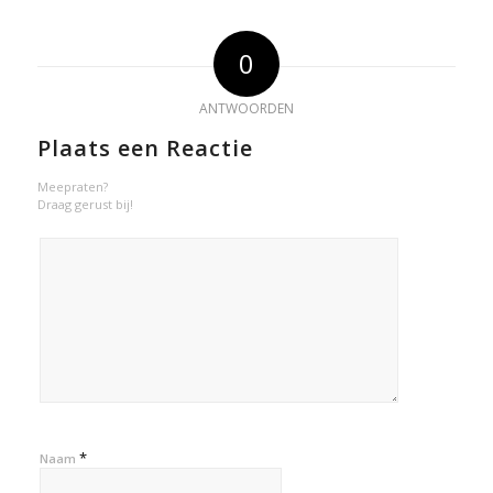
0
ANTWOORDEN
Plaats een Reactie
Meepraten?
Draag gerust bij!
*
Naam