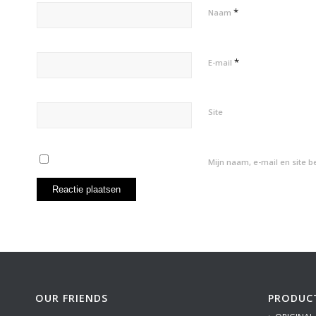
*
Naam
*
E-mail
Site
Mijn naam, e-mail en site 
OUR FRIENDS
PRODUC