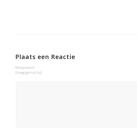
Plaats een Reactie
Meepraten?
Draag gerust bij!