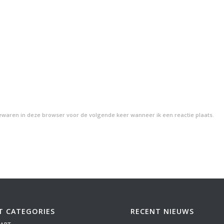
bewaren in deze browser voor de volgende keer wanneer ik een reactie plaats.
T CATEGORIES
RECENT NIEUWS