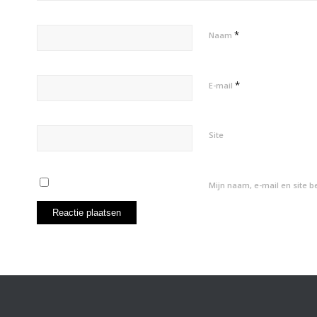
*
Naam
*
E-mail
Site
Mijn naam, e-mail en site 