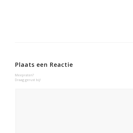
Plaats een Reactie
Meepraten?
Draag gerust bij!