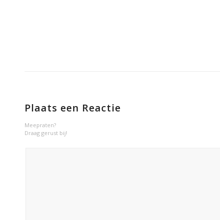
Plaats een Reactie
Meepraten?
Draag gerust bij!