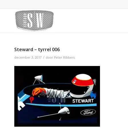
Steward – tyrrel 006
/
december 3, 2017
door
Peter Ribbers