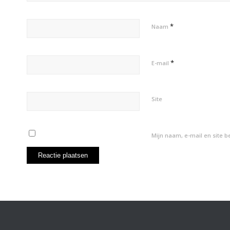
*
Naam
*
E-mail
Site
Mijn naam, e-mail en site 