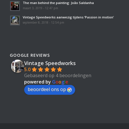
The man behind the painting: João Saldanha
maart 3, 2019 - 12:47 pm
Vintage Speedworks aanwezig tijdens ‘Passion in motion’
september 8, 2018 - 12:54 pm
GOOGLE REVIEWS
Vintage Speedworks
5.0
Gebaseerd op 4 beoordelingen
powered by
G
o
o
g
l
e
beoordeel ons op