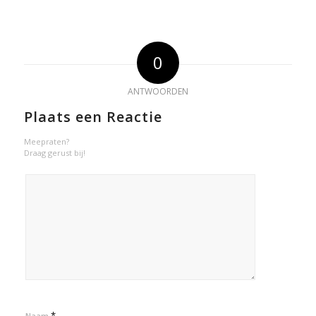
0
ANTWOORDEN
Plaats een Reactie
Meepraten?
Draag gerust bij!
*
Naam