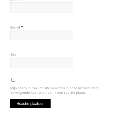
*
E-mail
Site
Mijn naam, e-mail en site bewaren in deze browser voor
de volgende keer wanneer ik een reactie plaats.