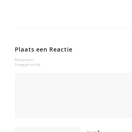
Plaats een Reactie
Meepraten?
Draag gerust bij!
*
Naam