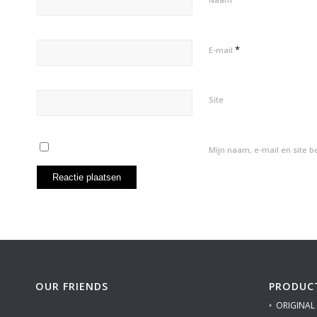
*
E-mail
Site
Mijn naam, e-mail en site 
OUR FRIENDS
PRODUC
ORIGINAL