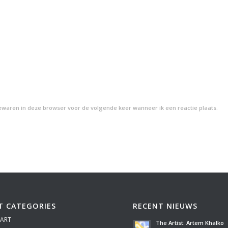
bewaren in deze browser voor de volgende keer wanneer ik een reactie plaats.
T CATEGORIES
RECENT NIEUWS
 ART
The Artist: Artem Khalko