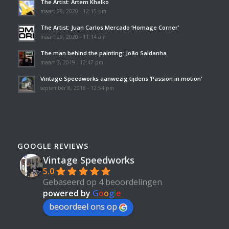
The Artist: Artem Khalko
maart 29, 2020 - 12:15 pm
The Artist: Juan Carlos Mercado ‘Homage Corner’
maart 29, 2020 - 11:14 am
The man behind the painting: João Saldanha
maart 3, 2019 - 12:47 pm
Vintage Speedworks aanwezig tijdens ‘Passion in motion’
september 8, 2018 - 12:54 pm
GOOGLE REVIEWS
Vintage Speedworks
5.0
Gebaseerd op 4 beoordelingen
powered by
G
o
o
g
l
e
beoordeel ons op