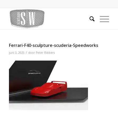
Ferrari-F40-sculpture-scuderia-Speedworks
/
juni 3, 2025
door
Peter Ribbers