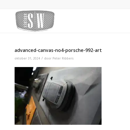
advanced-canvas-no4-porsche-992-art
/
oktober 31, 2024
door
Peter Ribbers