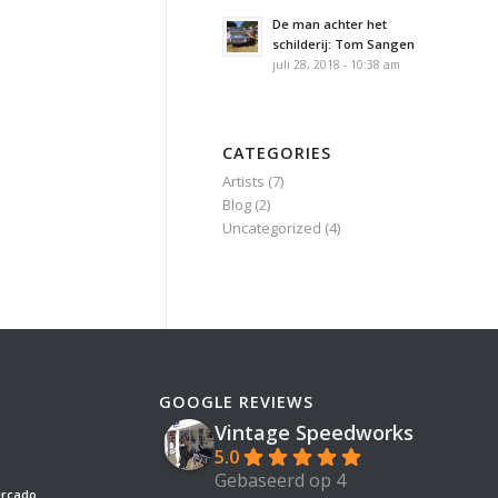
De man achter het
schilderij: Tom Sangen
juli 28, 2018 - 10:38 am
CATEGORIES
Artists
(7)
Blog
(2)
Uncategorized
(4)
GOOGLE REVIEWS
Vintage Speedworks
5.0
Gebaseerd op 4
ercado