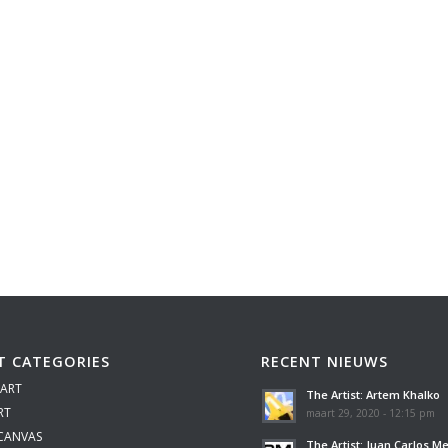
T CATEGORIES
RECENT NIEUWS
 ART
The Artist: Artem Khalko
RT
maart 29, 2020 - 12:15 pm
 CANVAS
The Artist: Juan Carlos M