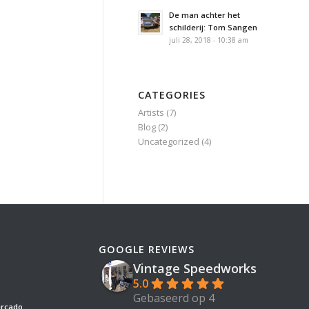
De man achter het
schilderij: Tom Sangen
juli 28, 2018 - 10:38 am
CATEGORIES
Artists
(7)
Blog
(2)
Uncategorized
(4)
GOOGLE REVIEWS
Vintage Speedworks
5.0
Gebaseerd op 4
ercado