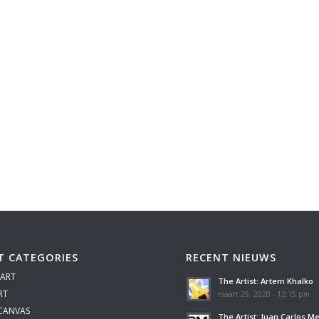
T CATEGORIES
RECENT NIEUWS
 ART
The Artist: Artem Khalko
RT
maart 29, 2020 - 12:15 pm
 CANVAS
The Artist: Juan Carlos M