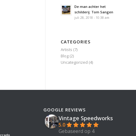
De man achter het
schilderij: Tom Sangen
juli 28, 2018 - 10:38 am
CATEGORIES
Artists
(7)
Blog
(2)
Uncategorized
(4)
GOOGLE REVIEWS
Vintage Speedworks
5.0
Gebaseerd op 4
ercado