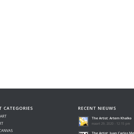
T CATEGORIES
RECENT NIEUWS
 ART
The Artist: Artem Khalko
RT
maart 29, 2020 - 12:15 pm
 CANVAS
The Artist: Juan Carlos M