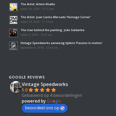
The Artist: Artem Khalko
maart 29, 2020 - 12:15 pm
The Artist: Juan Carlos Mercado ‘Homage Corner’
maart 29, 2020 - 11:14 am
The man behind the painting: João Saldanha
maart 3, 2019 - 12:47 pm
Vintage Speedworks aanwezig tijdens ‘Passion in motion’
september 8, 2018 - 12:54 pm
GOOGLE REVIEWS
Vintage Speedworks
5.0
Gebaseerd op 4 beoordelingen
powered by
G
o
o
g
l
e
beoordeel ons op