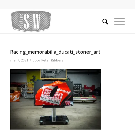
Racing_memorabilia_ducati_stoner_art
/
mei 7, 2021
door
Peter Ribbers