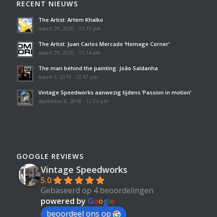
RECENT NIEUWS
The Artist: Artem Khalko
maart 29, 2020 - 12:15 pm
The Artist: Juan Carlos Mercado ‘Homage Corner’
maart 29, 2020 - 11:14 am
The man behind the painting: João Saldanha
maart 3, 2019 - 12:47 pm
Vintage Speedworks aanwezig tijdens ‘Passion in motion’
september 8, 2018 - 12:54 pm
GOOGLE REVIEWS
Vintage Speedworks
5.0
Gebaseerd op 4 beoordelingen
powered by
G
o
o
g
l
e
beoordeel ons op