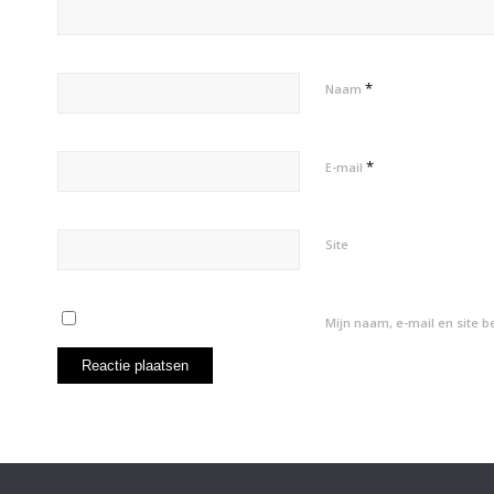
*
Naam
*
E-mail
Site
Mijn naam, e-mail en site 