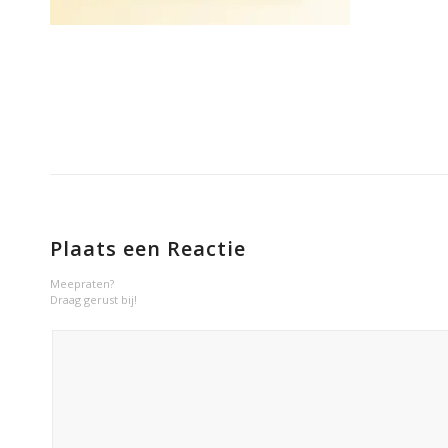
Plaats een Reactie
Meepraten?
Draag gerust bij!