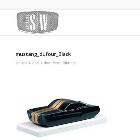
mustang_dufour_Black
/
januari 3, 2019
door
Peter Ribbers