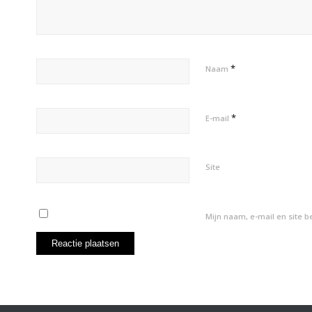
*
Naam
*
E-mail
Site
Mijn naam, e-mail en site 