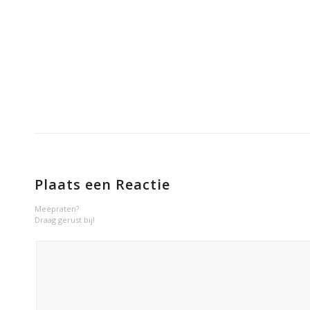
Plaats een Reactie
Meepraten?
Draag gerust bij!