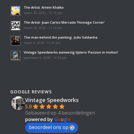
The Artist: Artem Khalko
maart 29, 2020 - 12:15 pm
The Artist: Juan Carlos Mercado ‘Homage Corner’
maart 29, 2020 - 11:14 am
The man behind the painting: João Saldanha
maart 3, 2019 - 12:47 pm
Vintage Speedworks aanwezig tijdens ‘Passion in motion’
september 8, 2018 - 12:54 pm
GOOGLE REVIEWS
Vintage Speedworks
5.0
Gebaseerd op 4 beoordelingen
powered by
G
o
o
g
l
e
beoordeel ons op