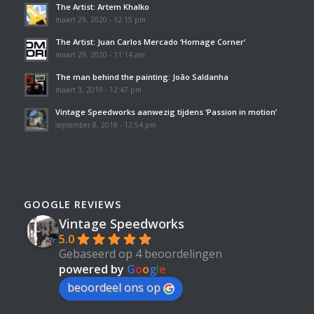
The Artist: Artem Khalko
maart 29, 2020 - 12:15 pm
The Artist: Juan Carlos Mercado ‘Homage Corner’
maart 29, 2020 - 11:14 am
The man behind the painting: João Saldanha
maart 3, 2019 - 12:47 pm
Vintage Speedworks aanwezig tijdens ‘Passion in motion’
september 8, 2018 - 12:54 pm
GOOGLE REVIEWS
Vintage Speedworks
5.0
Gebaseerd op 4 beoordelingen
powered by
G
o
o
g
l
e
beoordeel ons op