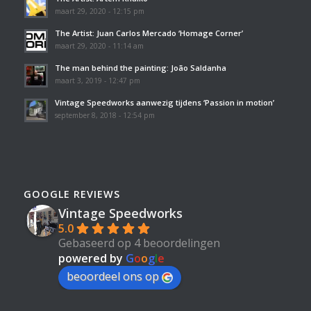
maart 29, 2020 - 12:15 pm
The Artist: Juan Carlos Mercado ‘Homage Corner’
maart 29, 2020 - 11:14 am
The man behind the painting: João Saldanha
maart 3, 2019 - 12:47 pm
Vintage Speedworks aanwezig tijdens ‘Passion in motion’
september 8, 2018 - 12:54 pm
GOOGLE REVIEWS
Vintage Speedworks
5.0
Gebaseerd op 4 beoordelingen
powered by
G
o
o
g
l
e
beoordeel ons op