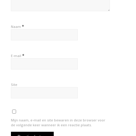
*
Naam
*
E-mail
Site
Mijn naam, e-mail en site bewaren in deze browser voor
de volgende keer wanneer ik een reactie plaats.