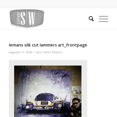
lemans silk cut lammers art_frontpage
/
augustus 11, 2018
door
Peter Ribbers