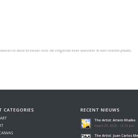
bewaren in deze browser voor de volgende keer wanneer ik een reactie plaats.
T CATEGORIES
RECENT NIEUWS
 ART
The Artist: Artem Khalko
RT
maart 29, 2020 - 12:15 pm
 CANVAS
The Artist: Juan Carlos M