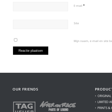
*
E-mail
Site
Mijn naam, e-mail en site 
OUR FRIENDS
PRODUC
ORIGINAL
LIMITED A
PRINTS &