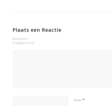
Plaats een Reactie
Meepraten?
Draag gerust bij!
*
Naam