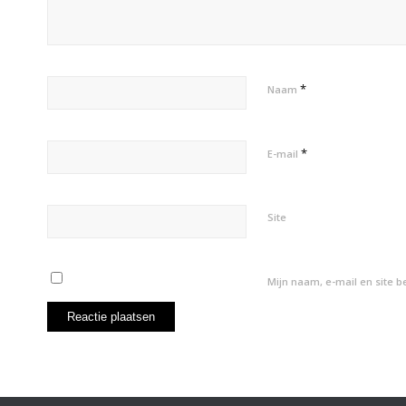
*
Naam
*
E-mail
Site
Mijn naam, e-mail en site 