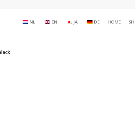
NL
EN
JA
DE
HOME
SH
black