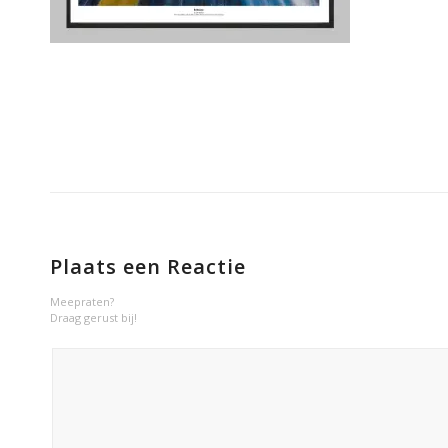
Plaats een Reactie
Meepraten?
Draag gerust bij!