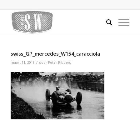
swiss_GP_mercedes_W154_caracciola
/
maart 11, 2018
door
Peter Ribbers