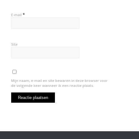
*
E-mail
Site
Mijn naam, e-mail en site bewaren in deze browser voor
de volgende keer wanneer ik een reactie plaats.