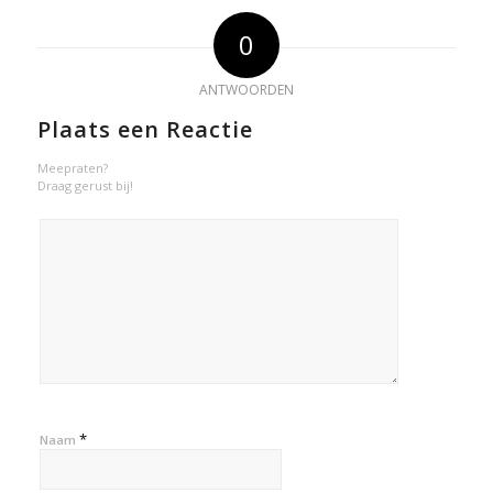
0
ANTWOORDEN
Plaats een Reactie
Meepraten?
Draag gerust bij!
*
Naam