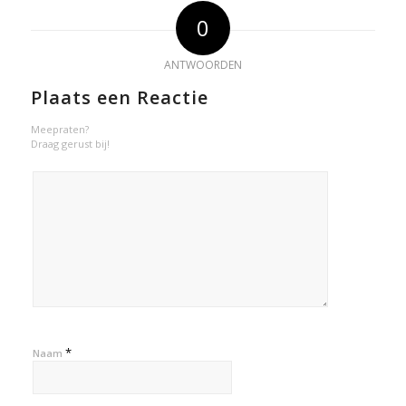
0
ANTWOORDEN
Plaats een Reactie
Meepraten?
Draag gerust bij!
*
Naam