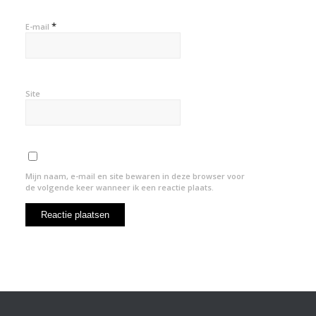
*
E-mail
Site
Mijn naam, e-mail en site bewaren in deze browser voor
de volgende keer wanneer ik een reactie plaats.