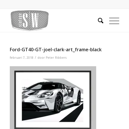
Ford-GT40-GT-joel-clark-art_frame-black
/
februari 7, 2018
door
Peter Ribbers