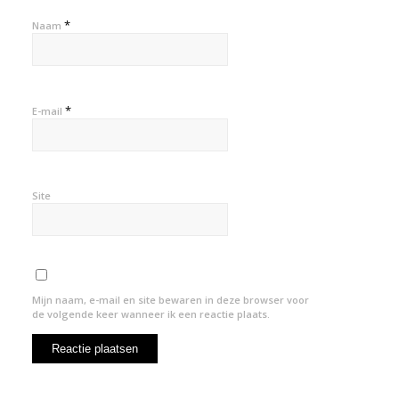
*
Naam
*
E-mail
Site
Mijn naam, e-mail en site bewaren in deze browser voor
de volgende keer wanneer ik een reactie plaats.