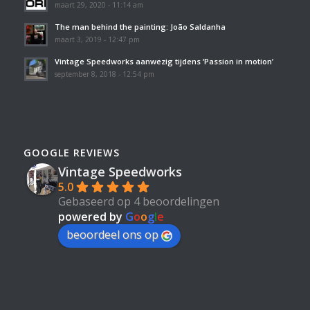
maart 29, 2020 - 11:14 am
The man behind the painting: João Saldanha
maart 3, 2019 - 12:47 pm
Vintage Speedworks aanwezig tijdens ‘Passion in motion’
september 8, 2018 - 12:54 pm
GOOGLE REVIEWS
Vintage Speedworks
5.0
Gebaseerd op 4 beoordelingen
powered by
G
o
o
g
l
e
beoordeel ons op