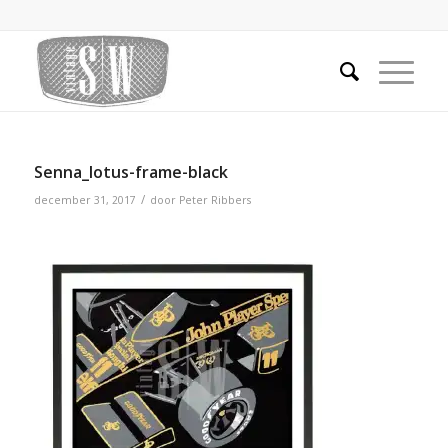
Senna_lotus-frame-black
/
december 31, 2017
door
Peter Ribbers