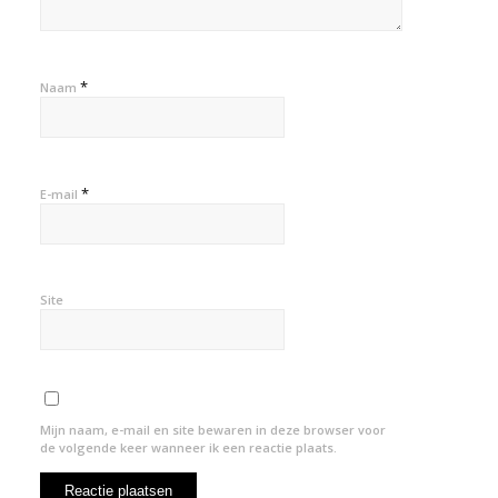
*
Naam
*
E-mail
Site
Mijn naam, e-mail en site bewaren in deze browser voor
de volgende keer wanneer ik een reactie plaats.