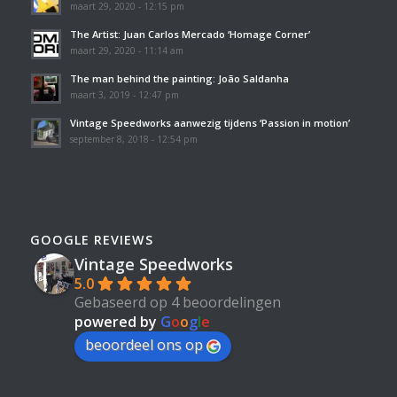
maart 29, 2020 - 12:15 pm
The Artist: Juan Carlos Mercado ‘Homage Corner’
maart 29, 2020 - 11:14 am
The man behind the painting: João Saldanha
maart 3, 2019 - 12:47 pm
Vintage Speedworks aanwezig tijdens ‘Passion in motion’
september 8, 2018 - 12:54 pm
GOOGLE REVIEWS
Vintage Speedworks
5.0
Gebaseerd op 4 beoordelingen
powered by
G
o
o
g
l
e
beoordeel ons op